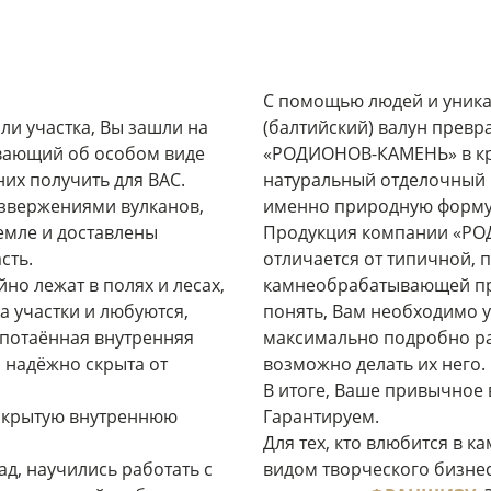
С помощью людей и уника
ли участка, Вы зашли на
(балтийский) валун прев
вающий об особом виде
«РОДИОНОВ-КАМЕНЬ» в кра
них получить для ВАС.
натуральный отделочный 
звержениями вулканов,
именно природную форму
емле и доставлены
Продукция компании «Р
сть.
отличается от типичной,
но лежат в полях и лесах,
камнеобрабатывающей пр
на участки и любуются,
понять, Вам необходимо 
х потаённая внутренняя
максимально подробно рас
 надёжно скрыта от
возможно делать их него.
В итоге, Ваше привычное 
 скрытую внутреннюю
Гарантируем.
Для тех, кто влюбится в к
ад, научились работать с
видом творческого бизнес