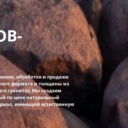
ОВ-
ении, обработке и продаже
ного формата и толщины из
ого гранита). Мы создаем
ый по цене натуральный
ериал, имеющий естественную